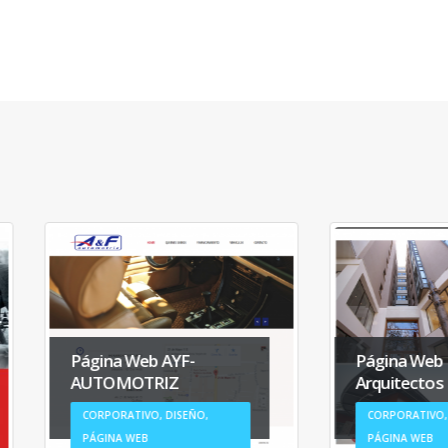
gina Web AYF-
Página Web
UTOMOTRIZ
Arquitectos
ORPORATIVO, DISEÑO,
CORPORATIVO, DISEÑO,
ÁGINA WEB
PÁGINA WEB