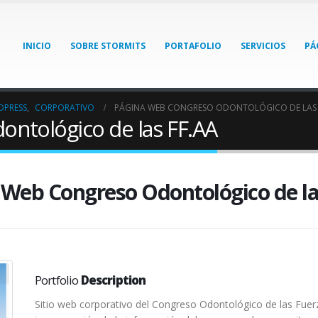
INICIO
SOBRE STORMITS
PORTAFOLIO
SERVICIOS
PÁ
PRESS
,
CORPORATIVO
PÁGINA WEB CONGRESO ODONTOLÓGICO DE LAS 
ntológico de las FF.AA
 Web Congreso Odontológico de la
Portfolio
Description
Sitio web corporativo del Congreso Odontológico de las Fuerz