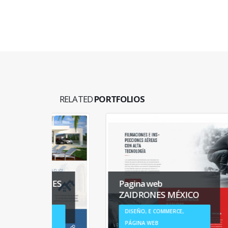
RELATED
PORTFOLIOS
ADES
Pagina web
Pá
ZAIDRONES MÉXICO
A
DISEÑO, E COMMERCE,
C
PÁGINA WEB
P