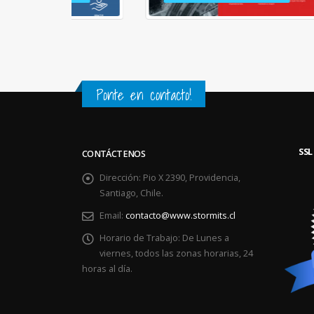
Ponte en contacto!
SSL
CONTÁCTENOS
Dirección:
Pio X 2390, Providencia,
Santiago, Chile.
Email:
contacto@www.stormits.cl
Horario de Trabajo:
De Lunes a
viernes, todos las zonas horarias, 24
horas al día.