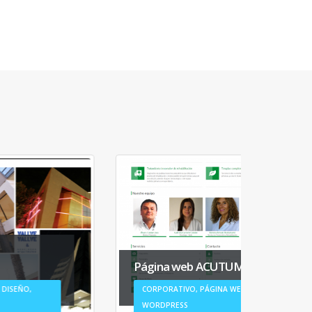
Página
Página web ACUTUM
Automat
CORPORATIVO, PÁGINA WEB,
CORPORA
WORDPRESS
WORDPR