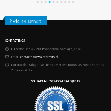
Ponte en contacto!
CONTÁCTENOS
Dirección:
Pio X 2390, Providencia, Santiago, Chile.
Email:
contacto@www.stormits.cl
Horario de Trabajo:
De Lunes a viernes, todos las zonas horarias,
24 horas al día.
SSL PARA NUESTRAS WEB ALOJADAS